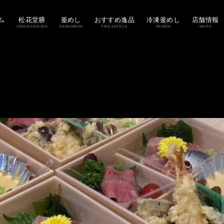
ム
松花堂膳
釜めし
おすすめ逸品
冷凍釜めし
店舗情報
SHOUKADOUZEN
KAMAMESHI
FINE ARTICLE
FROZEN
ABOUT