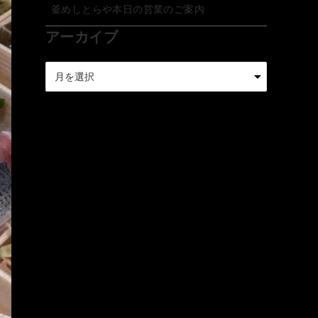
釜めしとらや本日の営業のご案内
アーカイブ
ア
ー
カ
イ
ブ