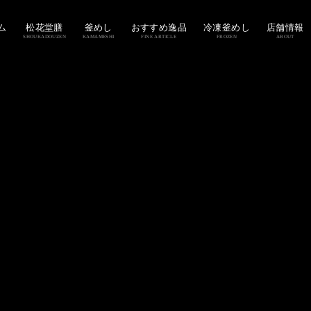
ム
松花堂膳
釜めし
おすすめ逸品
冷凍釜めし
店舗情報
SHOUKADOUZEN
KAMAMESHI
FINE ARTICLE
FROZEN
ABOUT