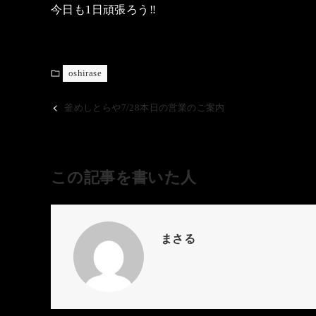
今日も1日頑張ろう‼️
oshirase
釜めしとらや7/28本日の営業のご案内
この記事を書いた人
まさる