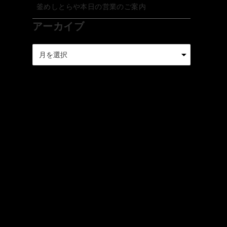
釜めしとらや本日の営業のご案内
アーカイブ
ア
ー
カ
イ
ブ