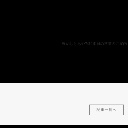
釜めしとらや7/30本日の営業のご案内
記事一覧へ