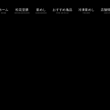
ホーム
松花堂膳
釜めし
おすすめ逸品
冷凍釜めし
店舗
HOME
SHOUKADOUZEN
KAMAMESHI
FINE ARTICLE
FROZEN
ABOU