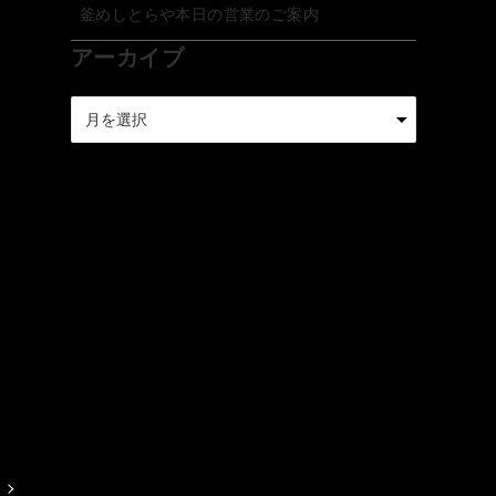
釜めしとらや本日の営業のご案内
アーカイブ
ア
ー
カ
イ
ブ