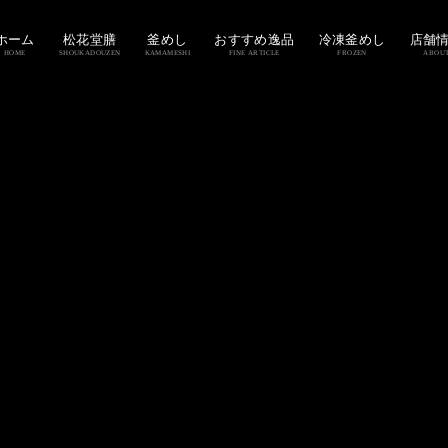
ホーム
松花堂膳
釜めし
おすすめ逸品
冷凍釜めし
店舗
HOME
SHOUKADOUZEN
KAMAMESHI
FINE ARTICLE
FROZEN
ABOU
？