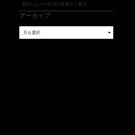
釜めしとらや本日の営業のご案内
アーカイブ
ア
ー
カ
イ
ブ