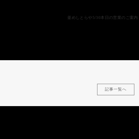
釜めしとらや5/30本日の営業のご案内
記事一覧へ