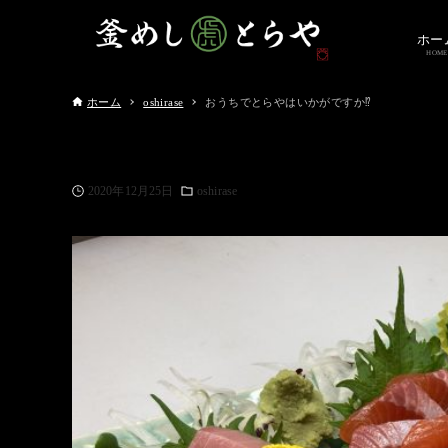
ホー
HOME
ホーム
oshirase
おうちでとらやはいかがですか⁉️
2020年12月25日
oshirase