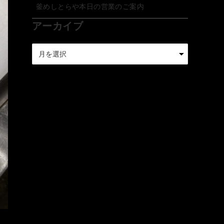
釜めしとらや本日の営業のご案内
アーカイブ
ア
ー
カ
イ
ブ