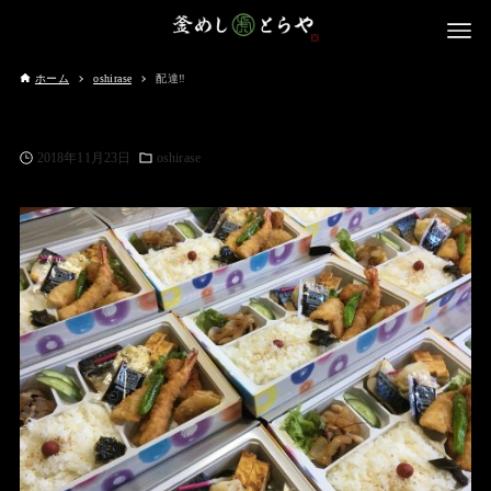
ホーム
oshirase
配達‼️
2018年11月23日
oshirase