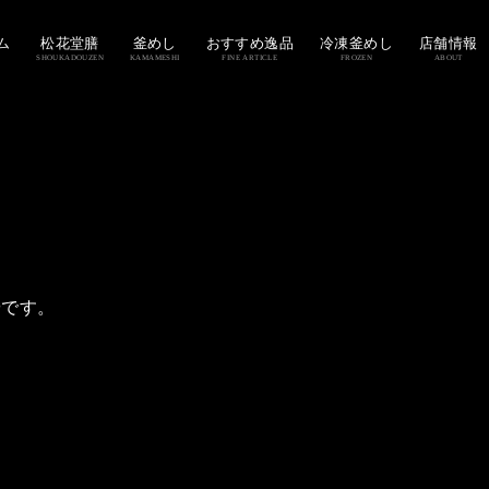
ム
松花堂膳
釜めし
おすすめ逸品
冷凍釜めし
店舗情報
SHOUKADOUZEN
KAMAMESHI
FINE ARTICLE
FROZEN
ABOUT
やです。