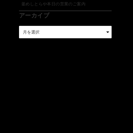
釜めしとらや本日の営業のご案内
アーカイブ
ア
ー
カ
イ
ブ