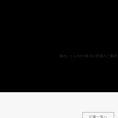
釜めしとらや9/9本日の営業のご案内
記事一覧へ