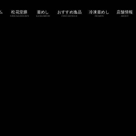
ム
松花堂膳
釜めし
おすすめ逸品
冷凍釜めし
店舗情報
SHOUKADOUZEN
KAMAMESHI
FINE ARTICLE
FROZEN
ABOUT