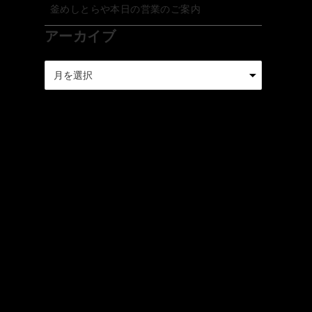
釜めしとらや本日の営業のご案内
アーカイブ
ア
ー
カ
イ
ブ