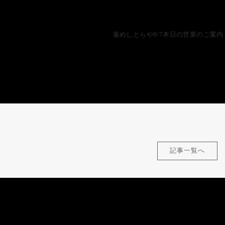
釜めしとらや8/7本日の営業のご案内
記事一覧へ