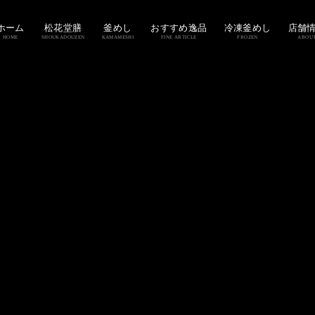
ホーム
松花堂膳
釜めし
おすすめ逸品
冷凍釜めし
店舗
HOME
SHOUKADOUZEN
KAMAMESHI
FINE ARTICLE
FROZEN
ABOU