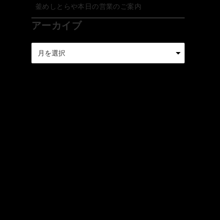
釜めしとらや本日の営業のご案内
アーカイブ
ア
ー
カ
イ
ブ