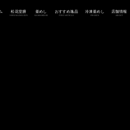
ム
松花堂膳
釜めし
おすすめ逸品
冷凍釜めし
店舗情報
SHOUKADOUZEN
KAMAMESHI
FINE ARTICLE
FROZEN
ABOUT