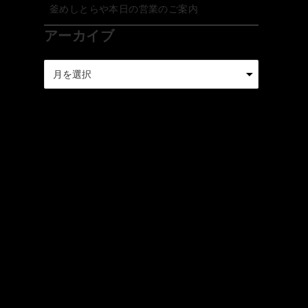
釜めしとらや本日の営業のご案内
アーカイブ
ア
ー
カ
イ
ブ