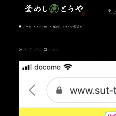
ホー
HOME
ホーム
oshirase
釜めしとらやの紹介を‼️
2021年1月8日
oshirase