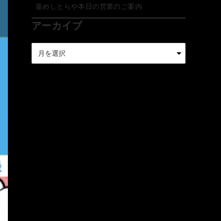
釜めしとらや本日の営業のご案内
アーカイブ
ア
ー
カ
イ
ブ