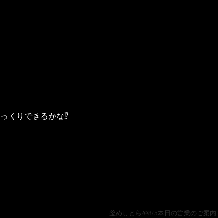
くりできるかな⁉️
釜めしとらや8/5本日の営業のご案内