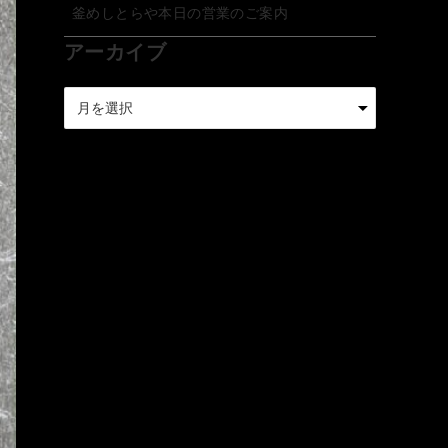
釜めしとらや本日の営業のご案内
アーカイブ
ア
ー
カ
イ
ブ