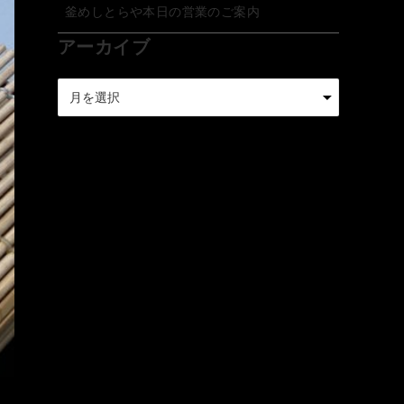
釜めしとらや本日の営業のご案内
アーカイブ
ア
ー
カ
イ
ブ