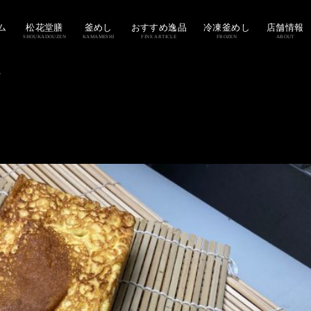
ム
松花堂膳
釜めし
おすすめ逸品
冷凍釜めし
店舗情報
SHOUKADOUZEN
KAMAMESHI
FINE ARTICLE
FROZEN
ABOUT
。