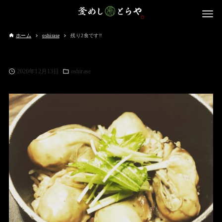
ホーム
oshirase
残り2食です‼️
2020年12月13日
oshirase