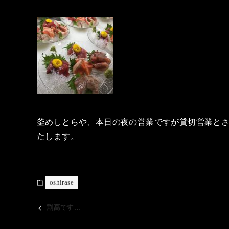
釜めしとらや、本日の夜の営業ですが貸切営業と
たします。
oshirase
割高です…