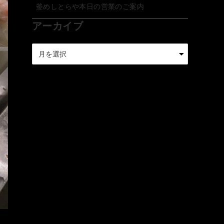
釜めしとらや本日の営業のご案内
アーカイブ
ア
ー
カ
イ
ブ