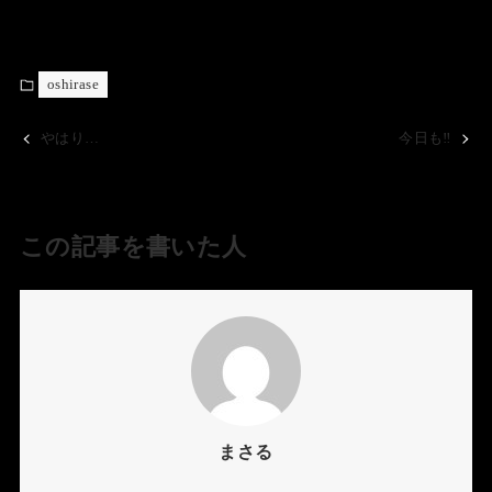
oshirase
やはり…
今日も‼️
この記事を書いた人
まさる