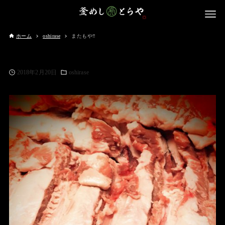
ホーム
oshirase
またもや‼️
2018年2月20日
oshirase