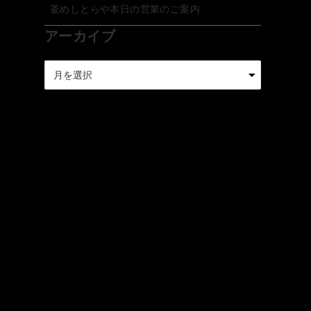
釜めしとらや本日の営業のご案内
アーカイブ
ア
ー
カ
イ
ブ