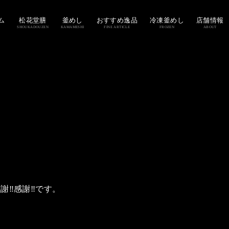
ム
松花堂膳
釜めし
おすすめ逸品
冷凍釜めし
店舗情報
SHOUKADOUZEN
KAMAMESHI
FINE ARTICLE
FROZEN
ABOUT
️感謝‼️です。