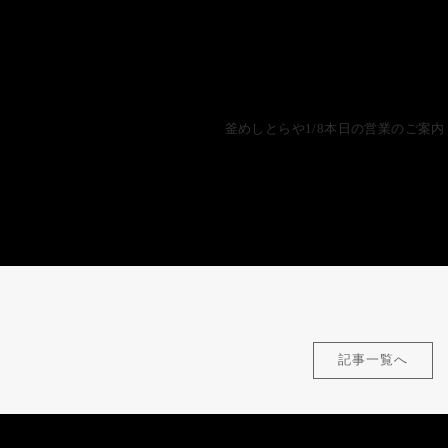
釜めしとらや1/8本日の営業のご案内
記事一覧へ