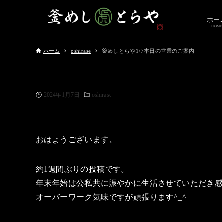
ホー
HOME
ホーム
oshirase
釜めしとらや1/7本日の営業のご案内
2024年1月7日
oshirase
おはようございます。
約1週間ぶりの投稿です。
年末年始は公私共に賑やかに生活させていただき感謝‼
オーバーワーク気味ですが頑張ります^_^