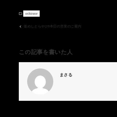
oshirase
釜めしとらや2/9本日の営業のご案内
この記事を書いた人
まさる