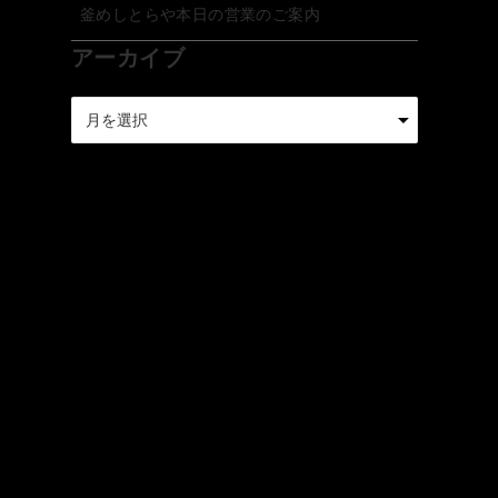
釜めしとらや本日の営業のご案内
アーカイブ
ア
ー
カ
イ
ブ