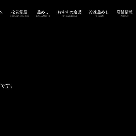
ム
松花堂膳
釜めし
おすすめ逸品
冷凍釜めし
店舗情報
SHOUKADOUZEN
KAMAMESHI
FINE ARTICLE
FROZEN
ABOUT
市です。