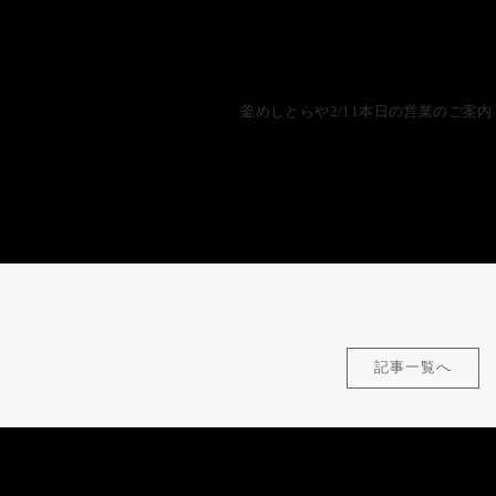
釜めしとらや2/11本日の営業のご案内
記事一覧へ