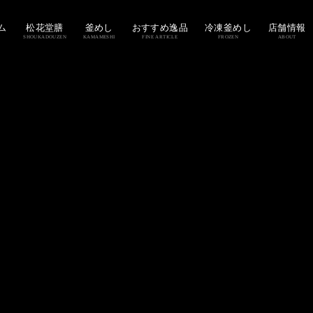
ム
松花堂膳
釜めし
おすすめ逸品
冷凍釜めし
店舗情報
SHOUKADOUZEN
KAMAMESHI
FINE ARTICLE
FROZEN
ABOUT