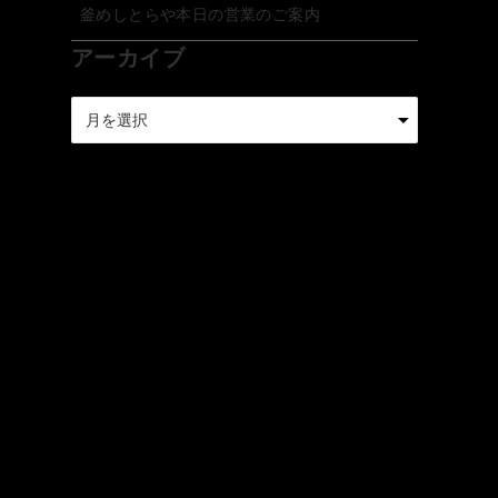
釜めしとらや本日の営業のご案内
アーカイブ
ア
ー
カ
イ
ブ