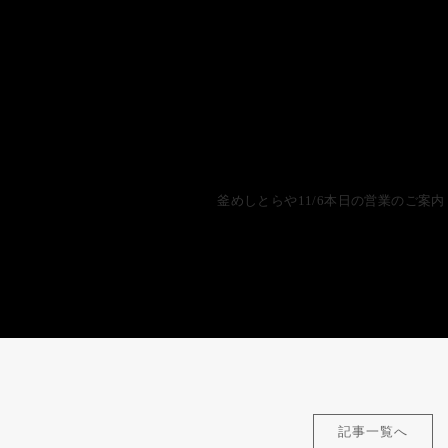
釜めしとらや11/6本日の営業のご案内
記事一覧へ