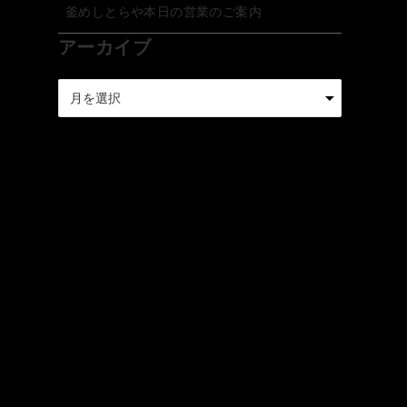
釜めしとらや本日の営業のご案内
アーカイブ
ア
ー
カ
イ
ブ