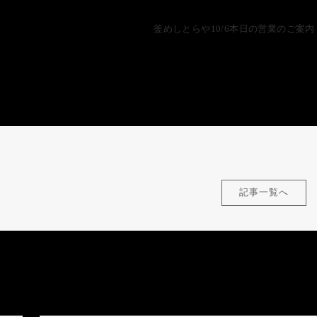
釜めしとらや10/6本日の営業のご案内
記事一覧へ