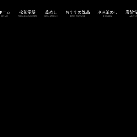
ホーム
松花堂膳
釜めし
おすすめ逸品
冷凍釜めし
店舗
HOME
SHOUKADOUZEN
KAMAMESHI
FINE ARTICLE
FROZEN
ABOU
。