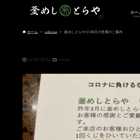
ホー
HOME
ホーム
oshirase
釜めしとらや3/5本日の営業のご案内
2022年3月5日
oshirase