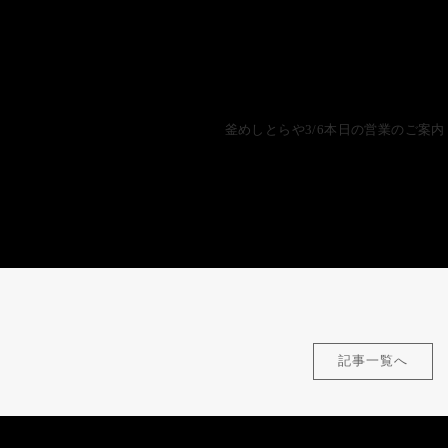
釜めしとらや3/6本日の営業のご案内
記事一覧へ