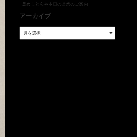
釜めしとらや本日の営業のご案内
アーカイブ
ア
ー
カ
イ
ブ