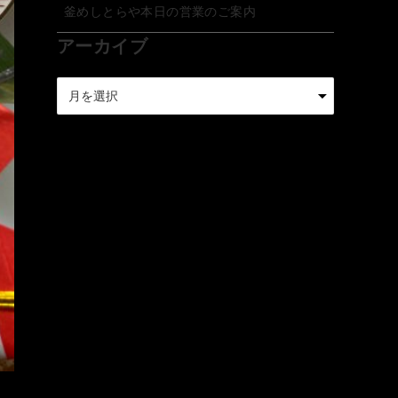
釜めしとらや本日の営業のご案内
アーカイブ
ア
ー
カ
イ
ブ