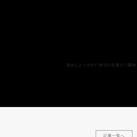
釜めしとらや6/17本日の営業のご案内
記事一覧へ