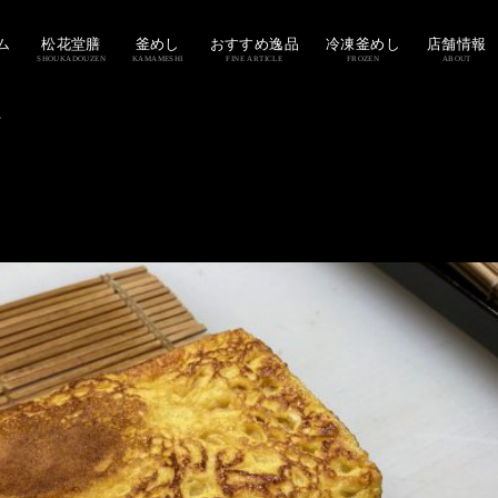
ム
松花堂膳
釜めし
おすすめ逸品
冷凍釜めし
店舗情報
SHOUKADOUZEN
KAMAMESHI
FINE ARTICLE
FROZEN
ABOUT
。