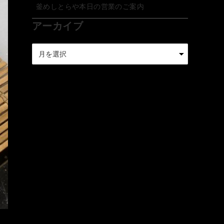
釜めしとらや本日の営業のご案内
アーカイブ
ア
ー
カ
イ
ブ