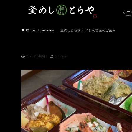
ホー
HOME
ホーム
oshirase
釜めしとらや6/6本日の営業のご案内
2021年6月6日
oshirase