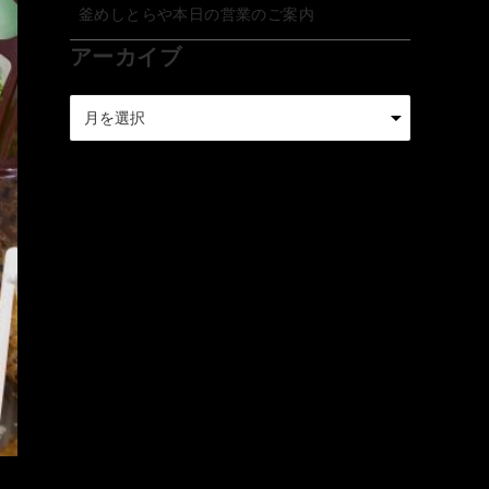
釜めしとらや本日の営業のご案内
アーカイブ
ア
ー
カ
イ
ブ