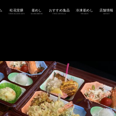
ム
松花堂膳
釜めし
おすすめ逸品
冷凍釜めし
店舗情報
SHOUKADOUZEN
KAMAMESHI
FINE ARTICLE
FROZEN
ABOUT