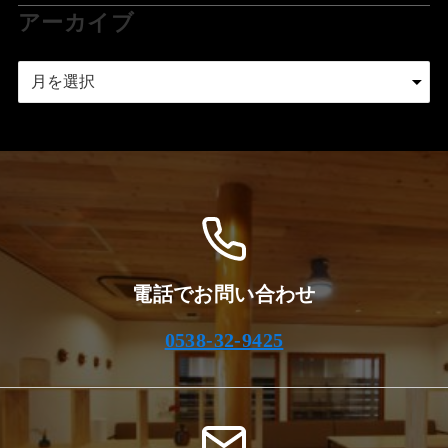
アーカイブ
ア
ー
カ
イ
ブ
電話でお問い合わせ
0538-32-9425