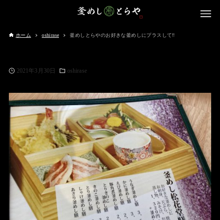
ホーム
oshirase
釜めしとらやのお好きな釜めしにプラスして‼️
2021年3月30日
oshirase