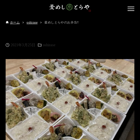
ホーム
oshirase
釜めしとらやのお弁当‼️
2021年3月25日
oshirase