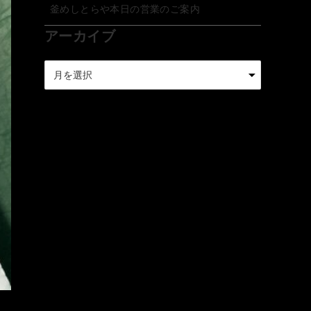
釜めしとらや本日の営業のご案内
アーカイブ
ア
ー
カ
イ
ブ