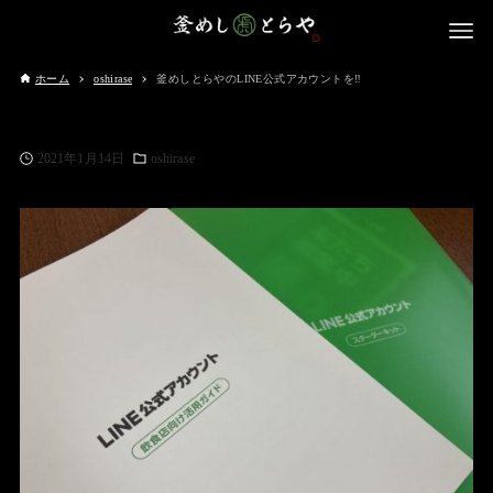
ホーム
oshirase
釜めしとらやのLINE公式アカウントを‼️
2021年1月14日
oshirase