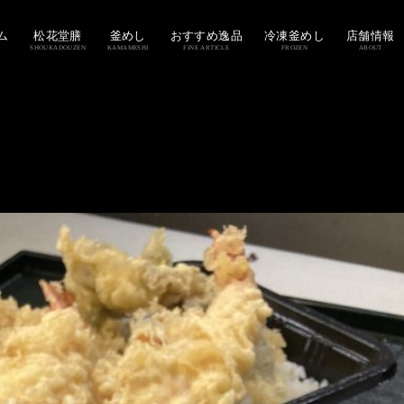
ム
松花堂膳
釜めし
おすすめ逸品
冷凍釜めし
店舗情報
SHOUKADOUZEN
KAMAMESHI
FINE ARTICLE
FROZEN
ABOUT