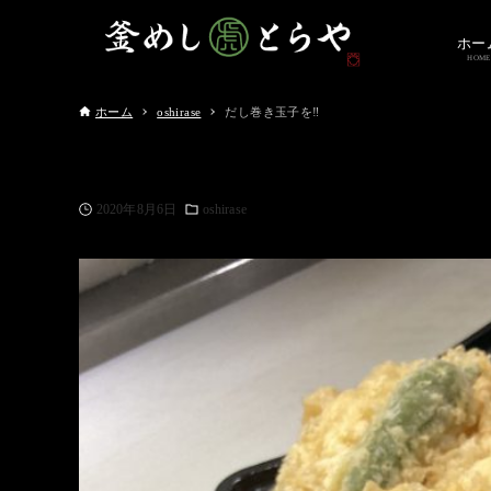
ホー
HOME
ホーム
oshirase
だし巻き玉子を‼️
2020年8月6日
oshirase