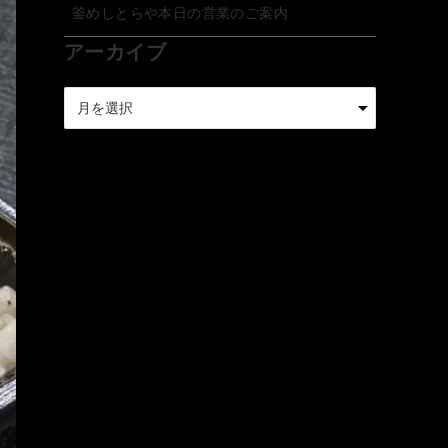
釜めしとらや本日の営業のご案内
アーカイブ
ア
ー
カ
イ
ブ