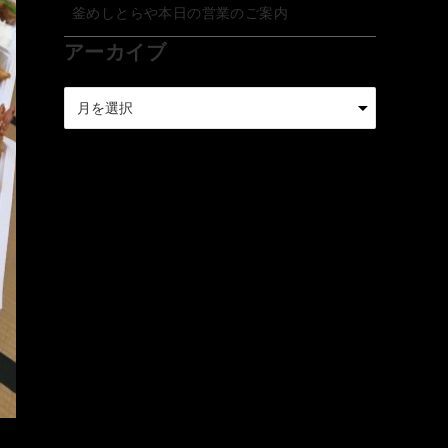
釜めしとらや本日の営業のご案内
アーカイブ
ア
ー
カ
イ
ブ