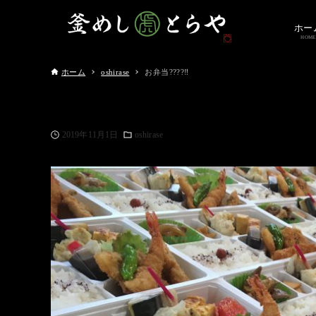
ホー
HOME
ホーム
oshirase
お弁当????‼️
2019年11月1日
oshirase