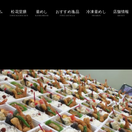
ム
松花堂膳
釜めし
おすすめ逸品
冷凍釜めし
店舗情報
SHOUKADOUZEN
KAMAMESHI
FINE ARTICLE
FROZEN
ABOUT