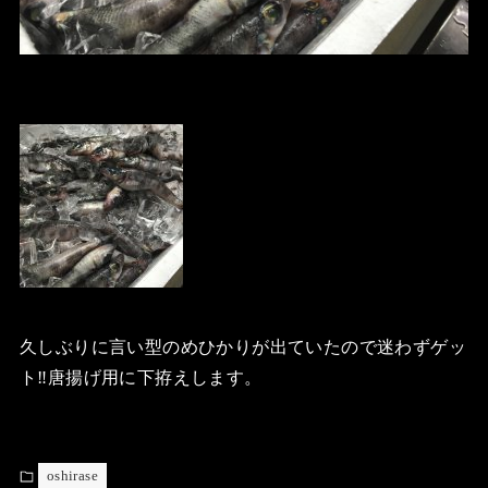
久しぶりに言い型のめひかりが出ていたので迷わずゲッ
ト‼️唐揚げ用に下拵えします。
oshirase