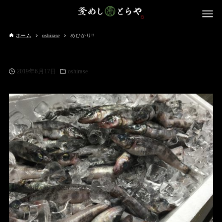
ホーム
oshirase
めひかり‼️
2019年6月17日
oshirase