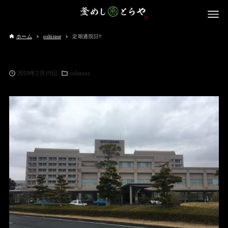
ホーム
oshirase
定期通院日‼️
2019年2月19日
oshirase