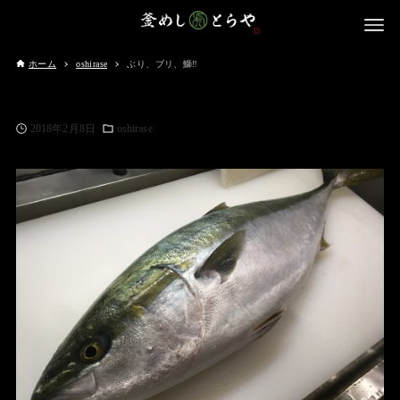
ホーム
oshirase
ぶり、ブリ、鰤‼️
2018年2月8日
oshirase